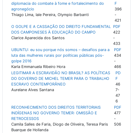
diplomacia do combate à fome e fortalecimento do
F
agronegócio
396
Thiago Lima, Iale Pereira, Olympio Barbanti
-
421
O GOLPE E A CASSAÇÃO DO DIREITO FUNDAMENTAL
PDF
DOS CAMPONESES À EDUCAÇÃO DO CAMPO
422
Clarice Aparecida dos Santos
-
433
UBUNTU: eu sou porque nós somos – desafios para a
PDF
luta das mulheres rurais por políticas públicas pós-
434
golpe 2016
-
Karla Emmanuela Ribeiro Hora
466
LEGITIMAR A ESCRAVIDÃO NO BRASIL? AS POLÍTICAS
PD
DO GOVERNO DE MICHEL TEMER PARA O TRABALHO
F
ESCRAVO CONTEMPORÂNEO
46
Aurelane Alves Santana
7-
47
6
RECONHECIMENTO DOS DIREITOS TERRITORIAIS
PDF
INDÍGENAS NO GOVERNO TEMER: OMISSÃO E
477
RETROCESSOS
-
Camila Salles de Faria, Diogo de Oliveira, Teresa Paris
506
Buarque de Hollanda