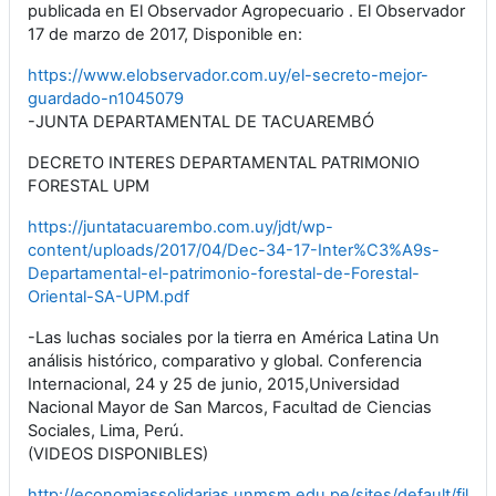
publicada en El Observador Agropecuario . El Observador
17 de marzo de 2017, Disponible en:
https://www.elobservador.com.uy/el-secreto-mejor-
guardado-n1045079
-JUNTA DEPARTAMENTAL DE TACUAREMBÓ
DECRETO INTERES DEPARTAMENTAL PATRIMONIO
FORESTAL UPM
https://juntatacuarembo.com.uy/jdt/wp-
content/uploads/2017/04/Dec-34-17-Inter%C3%A9s-
Departamental-el-patrimonio-forestal-de-Forestal-
Oriental-SA-UPM.pdf
-Las luchas sociales por la tierra en América Latina Un
análisis histórico, comparativo y global. Conferencia
Internacional, 24 y 25 de junio, 2015,Universidad
Nacional Mayor de San Marcos, Facultad de Ciencias
Sociales, Lima, Perú.
(VIDEOS DISPONIBLES)
http://economiassolidarias.unmsm.edu.pe/sites/default/