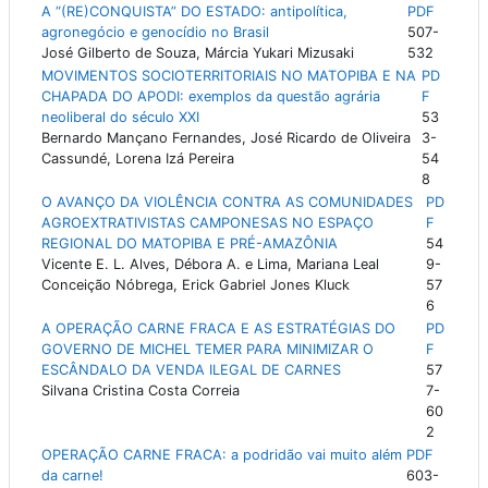
A “(RE)CONQUISTA” DO ESTADO: antipolítica,
PDF
agronegócio e genocídio no Brasil
507-
José Gilberto de Souza, Márcia Yukari Mizusaki
532
MOVIMENTOS SOCIOTERRITORIAIS NO MATOPIBA E NA
PD
CHAPADA DO APODI: exemplos da questão agrária
F
neoliberal do século XXI
53
Bernardo Mançano Fernandes, José Ricardo de Oliveira
3-
Cassundé, Lorena Izá Pereira
54
8
O AVANÇO DA VIOLÊNCIA CONTRA AS COMUNIDADES
PD
AGROEXTRATIVISTAS CAMPONESAS NO ESPAÇO
F
REGIONAL DO MATOPIBA E PRÉ-AMAZÔNIA
54
Vicente E. L. Alves, Débora A. e Lima, Mariana Leal
9-
Conceição Nóbrega, Erick Gabriel Jones Kluck
57
6
A OPERAÇÃO CARNE FRACA E AS ESTRATÉGIAS DO
PD
GOVERNO DE MICHEL TEMER PARA MINIMIZAR O
F
ESCÂNDALO DA VENDA ILEGAL DE CARNES
57
Silvana Cristina Costa Correia
7-
60
2
OPERAÇÃO CARNE FRACA: a podridão vai muito além
PDF
da carne!
603-