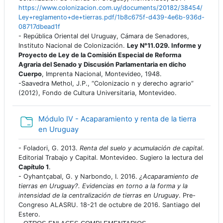
https://www.colonizacion.com.uy/documents/20182/38454/
Ley+reglamento+de+tierras.pdf/1b8c675f-d439-4e6b-936d-
08717dbead1f
- República Oriental del Uruguay, Cámara de Senadores,
Instituto Nacional de Colonización.
Ley N°11.029. Informe y
Proyecto de Ley de la Comisión Especial de Reforma
Agraria del Senado y Discusión Parlamentaria en dicho
Cuerpo
, Imprenta Nacional, Montevideo, 1948.
-Saavedra Methol, J.P., “Colonizacio n y derecho agrario”
(2012), Fondo de Cultura Universitaria, Montevideo.
Módulo IV - Acaparamiento y renta de la tierra
Carpeta
en Uruguay
- Foladori, G. 2013.
Renta del suelo y acumulación de capital
.
Editorial Trabajo y Capital. Montevideo. Sugiero la lectura del
Capítulo 1
.
- Oyhantçabal, G. y Narbondo, I. 2016.
¿Acaparamiento de
tierras en Uruguay?. Evidencias en torno a la forma y la
intensidad de la centralización de tierras en Uruguay
. Pre-
Congreso ALASRU. 18-
21 de octubre
de 2016. Santiago del
Estero.