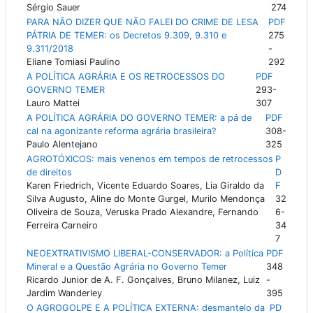
Sérgio Sauer
274
PARA NÃO DIZER QUE NÃO FALEI DO CRIME DE LESA
PDF
PÁTRIA DE TEMER: os Decretos 9.309, 9.310 e
275
9.311/2018
-
Eliane Tomiasi Paulino
292
A POLÍTICA AGRÁRIA E OS RETROCESSOS DO
PDF
GOVERNO TEMER
293-
Lauro Mattei
307
A POLÍTICA AGRÁRIA DO GOVERNO TEMER: a pá de
PDF
cal na agonizante reforma agrária brasileira?
308-
Paulo Alentejano
325
AGROTÓXICOS: mais venenos em tempos de retrocessos
P
de direitos
D
Karen Friedrich, Vicente Eduardo Soares, Lia Giraldo da
F
Silva Augusto, Aline do Monte Gurgel, Murilo Mendonça
32
Oliveira de Souza, Veruska Prado Alexandre, Fernando
6-
Ferreira Carneiro
34
7
NEOEXTRATIVISMO LIBERAL-CONSERVADOR: a Política
PDF
Mineral e a Questão Agrária no Governo Temer
348
Ricardo Junior de A. F. Gonçalves, Bruno Milanez, Luiz
-
Jardim Wanderley
395
O AGROGOLPE E A POLÍTICA EXTERNA: desmantelo da
PD