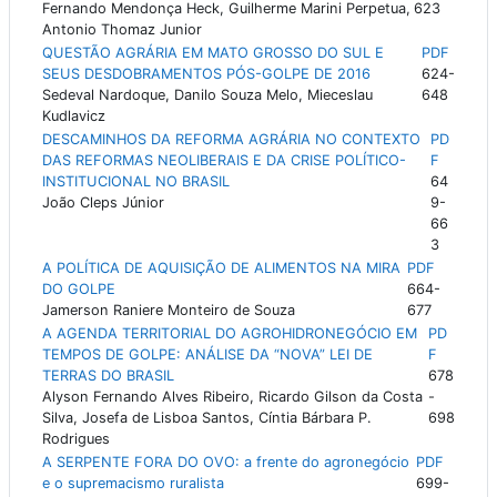
Fernando Mendonça Heck, Guilherme Marini Perpetua,
623
Antonio Thomaz Junior
QUESTÃO AGRÁRIA EM MATO GROSSO DO SUL E
PDF
SEUS DESDOBRAMENTOS PÓS-GOLPE DE 2016
624-
Sedeval Nardoque, Danilo Souza Melo, Mieceslau
648
Kudlavicz
DESCAMINHOS DA REFORMA AGRÁRIA NO CONTEXTO
PD
DAS REFORMAS NEOLIBERAIS E DA CRISE POLÍTICO-
F
INSTITUCIONAL NO BRASIL
64
João Cleps Júnior
9-
66
3
A POLÍTICA DE AQUISIÇÃO DE ALIMENTOS NA MIRA
PDF
DO GOLPE
664-
Jamerson Raniere Monteiro de Souza
677
A AGENDA TERRITORIAL DO AGROHIDRONEGÓCIO EM
PD
TEMPOS DE GOLPE: ANÁLISE DA “NOVA” LEI DE
F
TERRAS DO BRASIL
678
Alyson Fernando Alves Ribeiro, Ricardo Gilson da Costa
-
Silva, Josefa de Lisboa Santos, Cíntia Bárbara P.
698
Rodrigues
A SERPENTE FORA DO OVO: a frente do agronegócio
PDF
e o supremacismo ruralista
699-