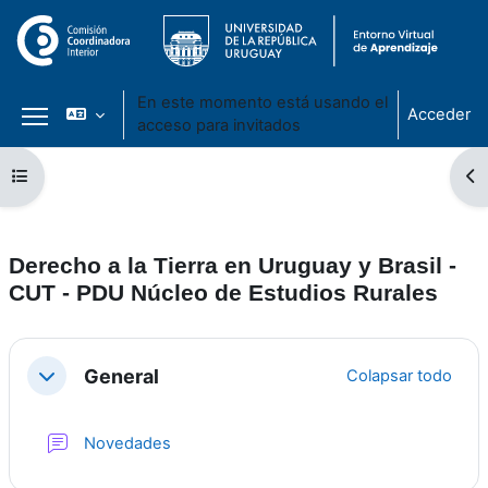
En este momento está usando el
Acceder
acceso para invitados
Panel lateral
Salta al contenido principal
Abrir índice del curso
Ab
Derecho a la Tierra en Uruguay y Brasil -
CUT - PDU Núcleo de Estudios Rurales
Perfilado de sección
General
Colapsar todo
Colapsar
Foro
Novedades