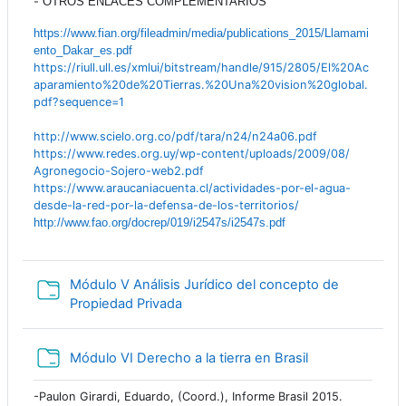
-
OTROS ENLACES COMPLEMENTARIOS
https://www.fian.org/fileadmin/media/publications_2015/Llamami
ento_Dakar_es.pdf
https://riull.ull.es/xmlui/bitstream/handle/915/2805/El%20Ac
aparamiento%20de%20Tierras.%20Una%20vision%20global.
pdf?sequence=1
http://www.scielo.org.co/pdf/
tara/n24/n24a06.pdf
https://www.redes.org.uy/wp-
content/uploads/2009/08/
Agronegocio-Sojero-web2.pdf
https://www.araucaniacuenta.
cl/actividades-por-el-agua-
desde-la-red-por-la-defensa-
de-los-territorios/
http://www.fao.org/docrep/019/
i2547s/i2547s.pdf
Módulo V Análisis Jurídico del concepto de
Carpeta
Propiedad Privada
Carpeta
Módulo VI Derecho a la tierra en Brasil
-Paulon Girardi, Eduardo, (Coord.), Informe Brasil 2015.