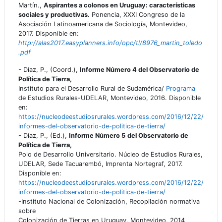
Martín.,
Aspirantes a colonos en Uruguay: características
sociales y productivas.
Ponencia, XXXI Congreso de la
Asociación Latinoamericana de Sociología, Montevideo,
2017. Disponible en:
http://alas2017.easyplanners.info/opc/tl/8976_martin_toledo
.pdf
- Díaz, P., (Coord.),
Informe Número 4 del Observatorio de
Política de Tierra,
Instituto para el Desarrollo Rural de Sudamérica/
Programa
de Estudios Rurales-UDELAR, Montevideo, 2016. Disponible
en:
https://nucleodeestudiosrurales.wordpress.com/2016/12/22/
informes-del-observatorio-de-politica-de-tierra/
- Díaz, P., (Ed.),
Informe Número 5
del Observatorio de
Política de Tierra,
Polo de Desarrollo Universitario. Núcleo de Estudios Rurales,
UDELAR, Sede Tacuarembó, Imprenta Nortegraf, 2017.
Disponible en:
https://nucleodeestudiosrurales.wordpress.com/2016/12/22/
informes-del-observatorio-de-politica-de-tierra/
-Instituto Nacional de Colonización, Recopilación normativa
sobre
Colonización de Tierras en Uruguay, Montevideo, 2014