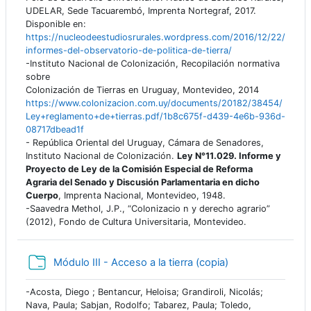
UDELAR, Sede Tacuarembó, Imprenta Nortegraf, 2017.
Disponible en:
https://nucleodeestudiosrurales.wordpress.com/2016/12/22/
informes-del-observatorio-de-politica-de-tierra/
-Instituto Nacional de Colonización, Recopilación normativa
sobre
Colonización de Tierras en Uruguay, Montevideo, 2014
https://www.colonizacion.com.uy/documents/20182/38454/
Ley+reglamento+de+tierras.pdf/1b8c675f-d439-4e6b-936d-
08717dbead1f
- República Oriental del Uruguay, Cámara de Senadores,
Instituto Nacional de Colonización.
Ley N°11.029. Informe y
Proyecto de Ley de la Comisión Especial de Reforma
Agraria del Senado y Discusión Parlamentaria en dicho
Cuerpo
, Imprenta Nacional, Montevideo, 1948.
-Saavedra Methol, J.P., “Colonizacio n y derecho agrario”
(2012), Fondo de Cultura Universitaria, Montevideo.
Carpeta
Módulo III - Acceso a la tierra (copia)
-Acosta, Diego ; Bentancur, Heloisa; Grandiroli, Nicolás;
Nava, Paula; Sabjan, Rodolfo; Tabarez, Paula; Toledo,