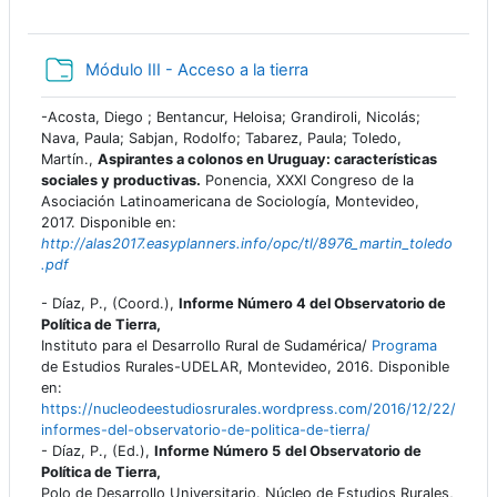
Carpeta
Módulo III - Acceso a la tierra
-Acosta, Diego ; Bentancur, Heloisa; Grandiroli, Nicolás;
Nava, Paula; Sabjan, Rodolfo; Tabarez, Paula; Toledo,
Martín.,
Aspirantes a colonos en Uruguay: características
sociales y productivas.
Ponencia, XXXI Congreso de la
Asociación Latinoamericana de Sociología, Montevideo,
2017. Disponible en:
http://alas2017.easyplanners.info/opc/tl/8976_martin_toledo
.pdf
- Díaz, P., (Coord.),
Informe Número 4 del Observatorio de
Política de Tierra,
Instituto para el Desarrollo Rural de Sudamérica/
Programa
de Estudios Rurales-UDELAR, Montevideo, 2016. Disponible
en:
https://nucleodeestudiosrurales.wordpress.com/2016/12/22/
informes-del-observatorio-de-politica-de-tierra/
- Díaz, P., (Ed.),
Informe Número 5
del Observatorio de
Política de Tierra,
Polo de Desarrollo Universitario. Núcleo de Estudios Rurales,