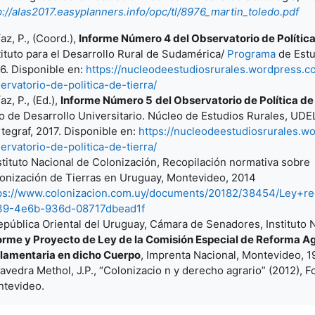
p://alas2017.easyplanners.info/opc/tl/8976_martin_toledo.pdf
íaz, P., (Coord.),
Informe Número 4 del Observatorio de Política
tituto para el Desarrollo Rural de Sudamérica/
Programa
de Estu
6. Disponible en:
https://nucleodeestudiosrurales.wordpress.c
ervatorio-de-politica-de-tierra/
az, P., (Ed.),
Informe Número 5
del Observatorio de Política de 
o de Desarrollo Universitario. Núcleo de Estudios Rurales, U
tegraf, 2017. Disponible en:
https://nucleodeestudiosrurales.w
ervatorio-de-politica-de-tierra/
stituto Nacional de Colonización, Recopilación normativa sobre
onización de Tierras en Uruguay, Montevideo, 2014
ps://www.colonizacion.com.uy/documents/20182/38454/Ley+re
39-4e6b-936d-08717dbead1f
epública Oriental del Uruguay, Cámara de Senadores, Instituto 
orme y Proyecto de Ley de la Comisión Especial de Reforma Ag
lamentaria en dicho Cuerpo
, Imprenta Nacional, Montevideo, 1
avedra Methol, J.P., “Colonizacio n y derecho agrario” (2012), F
tevideo.