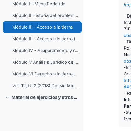
Módulo I - Mesa Redonda
htt
Módulo II Historia del problema de la tierra en Uruguay
- D
Ins
Módulo III - Acceso a la tierra
201
obs
Módulo III - Acceso a la tierra (copia)
- Dí
Pol
Módulo IV - Acaparamiento y renta de la tierra en Uruguay
Nor
obs
Módulo V Análisis Jurídico del concepto de Propiedad Privada
-In
Col
Módulo VI Derecho a la tierra en Brasil
htt
Vol. 12, N. 2 (2018) Dossiê Michel Temer e a Questão Agrária
d4
- R
Material de ejercicios y otros recursos didácticos
Inf
Colapsar
Par
-Sa
Mon