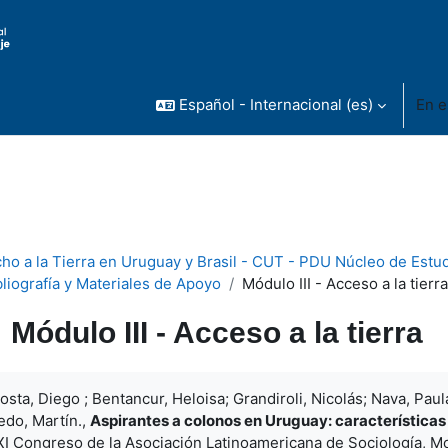
Español - Internacional ‎(es)‎
En e
ho a la Tierra en Uruguay y Brasil - CUT - PDU Núcleo de Estu
bliografía y Materiales de Apoyo
Módulo III - Acceso a la tierra
Módulo III - Acceso a la tierra
uisitos de finalización
osta, Diego ; Bentancur, Heloisa; Grandiroli, Nicolás; Nava, Paul
edo, Martín.,
Aspirantes a colonos en Uruguay: características 
I Congreso de la Asociación Latinoamericana de Sociología, Mo