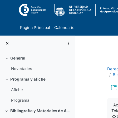
Página Principal
Calendario
Salta al contenido principal
General
Colapsar
Novedades
Derec
Bi
Programa y afiche
Colapsar
Afiche
Programa
Req
-Ac
Tol
Bibliografía y Materiales de Apoyo
Colapsar
XXX