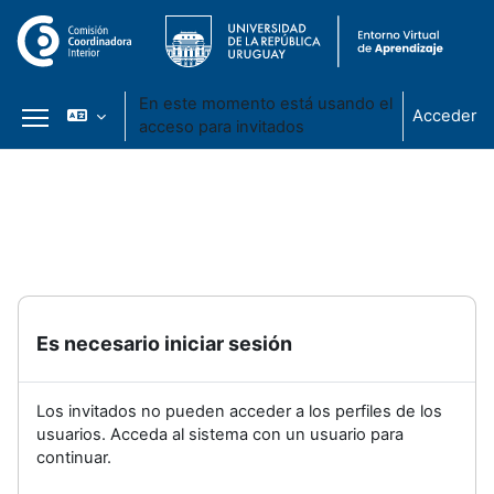
En este momento está usando el
Acceder
acceso para invitados
Panel lateral
Salta al contenido principal
Es necesario iniciar sesión
Los invitados no pueden acceder a los perfiles de los
usuarios. Acceda al sistema con un usuario para
continuar.