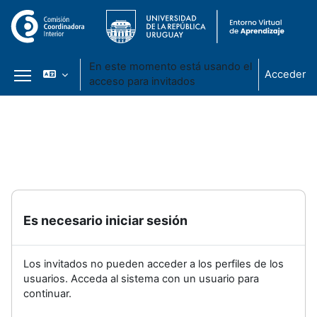
En este momento está usando el
Acceder
acceso para invitados
Panel lateral
Salta al contenido principal
Es necesario iniciar sesión
Los invitados no pueden acceder a los perfiles de los
usuarios. Acceda al sistema con un usuario para
continuar.