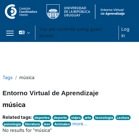
You are currently using guest
Log
access
in
Side panel
Skip to main content
Tags
música
Entorno Virtual de Aprendizaje
música
Related tags:
deportes
deporte
viajes
arte
tecnología
Lectura
more...
psicología
literatura
leer
Animales
No results for "música"