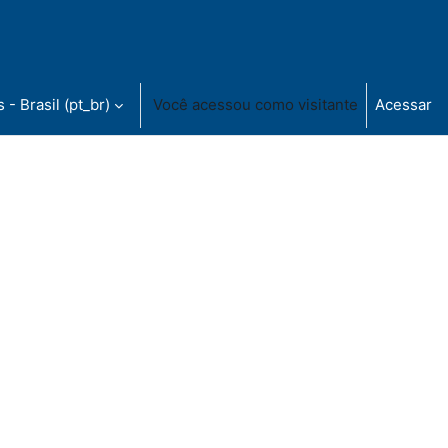
- Brasil ‎(pt_br)‎
Você acessou como visitante
Acessar