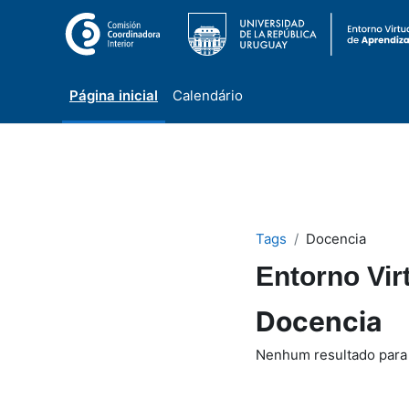
Página inicial
Calendário
Ir para o conteúdo principal
Tags
Docencia
Entorno Vir
Docencia
Nenhum resultado para