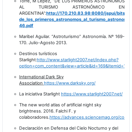
Torre, M Lépez, “DE LOS PRIMEROS ASTRÓNOMOS
AL TURISMO ASTRONÓMICO EN
ARGENTINA”:
http://170.210.83.98:8080/jspui/bitst
de_los_primeros_astronomos_al_turismo_astronomi
46.pdf
Maribel Aguilar. “Astroturismo” Astronomía. Nº 169-
170. Julio-Agosto 2013.
Destinos turísticos
Starlight:
http://www.starlight2007.net/index.php?
option=com_content&view=article&id=169&Itemid=158
International Dark Sky
Association
https://www.darksky.org/
La iniciativa Starlight
https://www.starlight2007.net/
The new world atlas of artificial night sky
brightness. 2016.
Falchi F. y
colaboradores.
https://advances.sciencemag.org/conten
Declaración en Defensa del Cielo Nocturno y del