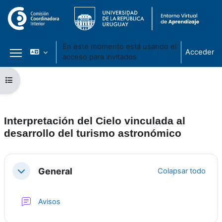
En este momento está usando el
Acceder
acceso para invitados
Panel lateral
Salta al contenido principal
Abrir índice del curso
Interpretación del Cielo vinculada al
desarrollo del turismo astronómico
Perfilado de sección
General
Colapsar todo
Colapsar
Foro
Avisos