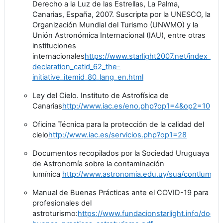
Derecho a la Luz de las Estrellas, La Palma,
Canarias, España, 2007. Suscripta por la UNESCO, la
Organización Mundial del Turismo (UNWMO) y la
Unión Astronómica Internacional (IAU), entre otras
instituciones
internacionales
https://www.starlight2007.net/index_opt
declaration_catid_62_the-
initiative_itemid_80_lang_en.html
Ley del Cielo. Instituto de Astrofísica de
Canarias
http://www.iac.es/eno.php?op1=4&op2=10
Oficina Técnica para la protección de la calidad del
cielo
http://www.iac.es/servicios.php?op1=28
Documentos recopilados por la Sociedad Uruguaya
de Astronomía sobre la contaminaci
ó
n
lum
í
nica
http://www.astronomia.edu.uy/sua/contlum/
Manual de Buenas Pr
á
cticas ante el COVID-19 para
profesionales del
astroturismo:
https://www.fundacionstarlight.info/docs/