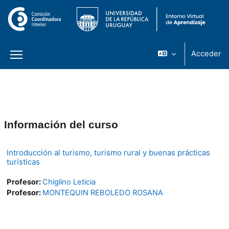
Acceder
Panel lateral
Salta al contenido principal
Información del curso
Introducción al turismo, turismo rural y buenas prácticas
turísticas
Profesor:
Chiglino Leticia
Profesor:
MONTEQUIN REBOLEDO ROSANA