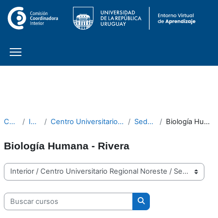
Painel lateral
Ir para o conteúdo principal
Cursos
Interior
Centro Universitario Regional Noreste
Sede Rivera
Biología Humana - Rivera
Biología Humana - Rivera
Categorias de Cursos
Buscar cursos
Buscar cursos